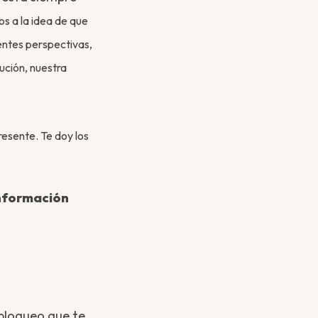
s a la idea de que
rentes perspectivas,
ución, nuestra
resente. Te doy los
información
bloqueo que te