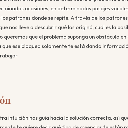
rminadas ocasiones, en determinados pasajes vocales. 
y los patrones donde se repite. A través de los patron
que nos lleve a descubrir qué los originó, cuál es la pos
no queremos que el problema suponga un obstáculo en 
sa que ese bloqueo solamente te está dando informació
trabajar.
ión
a intuición nos guía hacia la solución correcta, así qu
amente te quiere decir qué tipo de creencias te están 