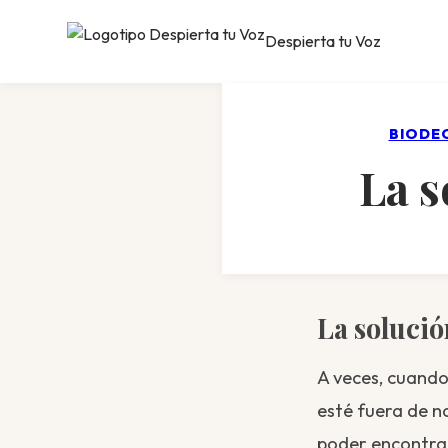
Despierta tu Voz
BIODE
La s
La solució
A veces, cuando
esté fuera de n
poder encontrar