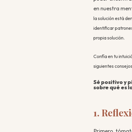
en nuestra ment
la solución está de
identificar patrone
propia solución.
Confía en tu intuic
siguientes consejo
Sé positivo y
sobre qué es l
1. Reflex
Primero, tómate