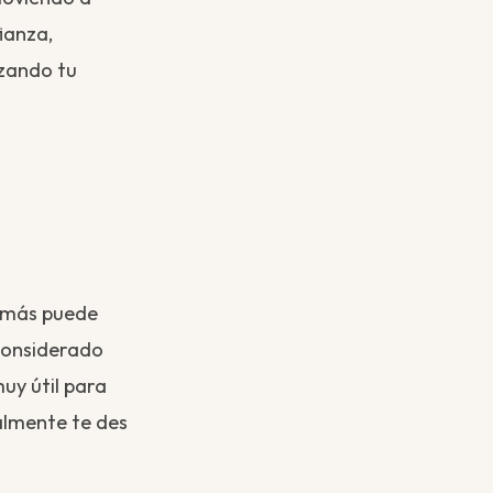
ianza,
izando tu
n más puede
 considerado
uy útil para
almente te des