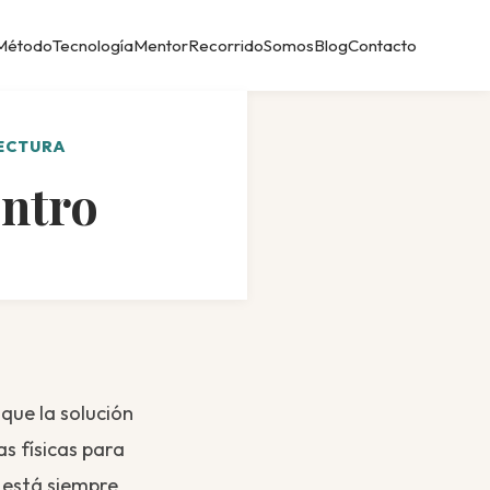
Método
Tecnología
Mentor
Recorrido
Somos
Blog
Contacto
LECTURA
entro
que la solución
s físicas para
 está siempre