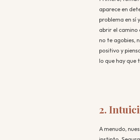
aparece en dete
problema en sí 
abrir el camino 
no te agobies, 
positivo y pien
lo que hay que 
2. Intuic
A menudo, nuestr
instinto. Segur