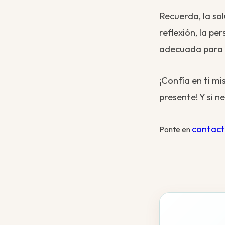
Recuerda, la so
reflexión, la pe
adecuada para t
¡Confía en ti m
presente! Y si 
contac
Ponte en