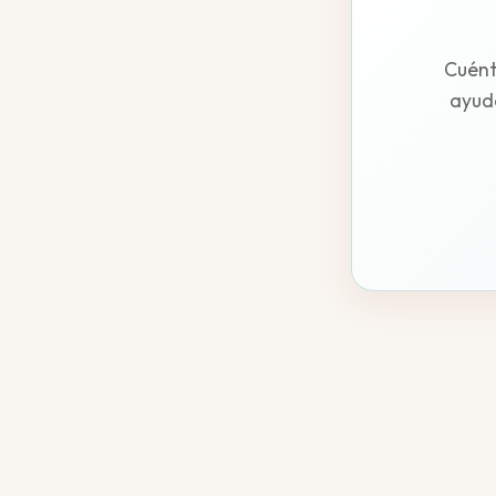
Cuént
ayuda