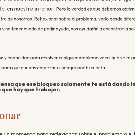
e, en nuestro interior.
Pero la verdad es que debemos abrirno
ntro de nosotros. Reflexionar sobre el problema, verlo desde dife
s y no tener miedo de pedir ayuda, nos ayudarán a encontrar la sol
ión y capacidad para resolver cualquier problema vocal que se te p
s para que puedas empezar a indagar por tu cuenta.
 piensa que ese bloqueo solamente te está dando 
o que hay que trabajar.
ionar
 un momento para reflexionar sobre el problema o el 