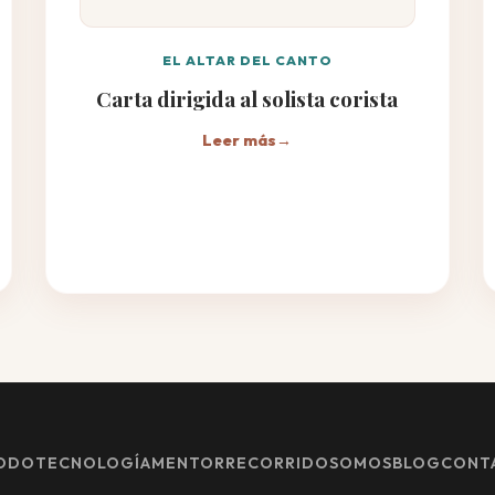
EL ALTAR DEL CANTO
Carta dirigida al solista corista
Leer más
→
ODO
TECNOLOGÍA
MENTOR
RECORRIDO
SOMOS
BLOG
CONT