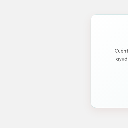
Cuént
ayuda