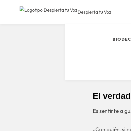
Despierta tu Voz
BIODEC
El verdad
Es sentirte a g
¿Con quién, si n