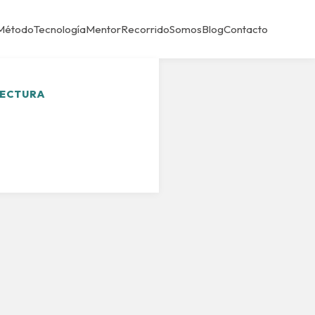
Método
Tecnología
Mentor
Recorrido
Somos
Blog
Contacto
LECTURA