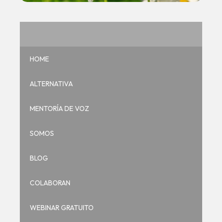
HOME
ALTERNATIVA
DESPIERTA TU VOZ
MENTORÍA DE VOZ
blog
SOMOS
Deja de intervenir.
BLOG
COLABORAN
Tanto sobre los demás como sobre ti mismo.
WEBINAR GRATUITO
Comparto este mensaje que hoy me envía la