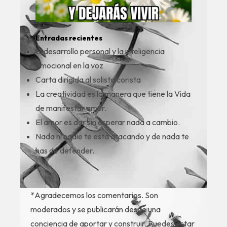
Entradas recientes
El desarrollo personal y la inteligencia
emocional en la voz
Carta dirigida al solista corista
La creatividad es la manera que tiene la Vida
de manifestar amor.
El amor es dar sin esperar nada a cambio.
Nada ni nadie te está atacando y de nada te
has de defender.
*Agradecemos los comentarios. Son
moderados y se publicarán desde una
conciencia de aportar y construir. Puedes estar